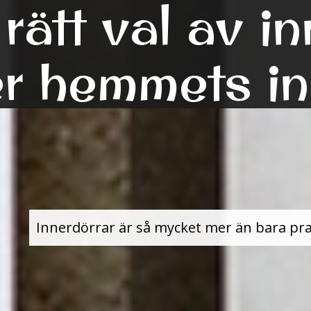
rätt val av i
er hemmets i
Innerdörrar är så mycket mer än bara prak