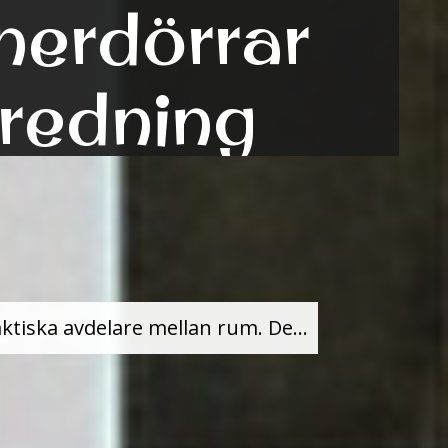
nnerdörrar
nredning
tiska avdelare mellan rum. De...