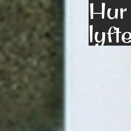
Hur 
lyft