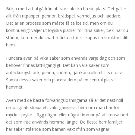
Börja med att utgå från att var sak ska ha sin plats. Det gäller
allt från ritpapper, pennor, brädspel, värmeljus och laddare.
Det är en process som måste få ta lite tid, men om du
kontinuerligt väljer ut logiska platser för dina saker, t.ex. när du
städar, kommer du snart märka att det skapas en struktur i ditt
hem.
Fundera även på vilka saker som används varje dag och som
behöver finnas lättillgängligt. Det kan vara saker som
anteckningsblock, penna, snören, fjärrkontrollen till tv:n osv.
Samla dessa saker och placera dem på en central plats i
hemmet.
Även med de bästa förvaringslösningarna så är det nästintill
omöjligt att skapa ett välorganiserat hem om man har för
mycket prylar. Lägg någon eller några timmar på att rensa bort
det som inte används hemma längre. De flesta barnfamiljer
har saker stående som barnen växt ifrån som vagna
r,