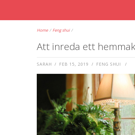
Home
/
Feng shui
/
Att inreda ett hemma
SARAH
FEB 15, 2019
FENG SHUI