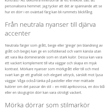
kontrast? Att dekorera innerdörrar är ett effektivt sätt att
personalisera hemmet. Jag tycker att det är spännande att se
hur en dörr i en oväntad färg kan bli rummets blickfång.
Från neutrala nyanser till djärva
accenter
Neutrala färger som grått, beige eller ’greige’ (en blandning av
grått och beige) kan ge en sofistikerad och varm känsla utan
att vara lika dominerande som en stark kulör. Dessa kan vara
ett vackert komplement till vita väggar och skapa en mjuk
kontrast. Mörkare nyanser som mörkgrått eller till och med
svart kan ge ett grafiskt och elegant uttryck, särskilt mot ljusa
väggar. Våga också tänka på pasteller eller mer mättade
kulörer om det passar din stil – en mild aprikosrosa, en dov blå
eller en skogsgrön dörr kan vara otroligt vackert.
Mörka dörrar som stilmarkör