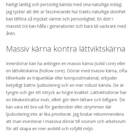
härligt lantlig och personlig känsla med sina naturliga inslag.
Jag tycker att det är fascinerande hur träets naturliga skönhet
kan tillföra så mycket värme och personlighet. En dörr i
massivt trä kan hålla i generationer och bara bli vackrare med
åren.
Massiv kärna kontra lättviktskärna
Innerdörrar kan ha antingen en massiv kärna (solid core) eller
en lättviktskärna (hollow core). Dörrar med massiv kärna, ofta
tillverkade av träpartiklar eller kompositmaterial, erbjuder
betydligt bättre ljudisolering och en mer robust känsla. De är
tyngre och ger ett intryck av högre kvalitet. Lättviktsdörrar har
en bikakestruktur inuti, vilket gör dem lättare och billigare. De
kan vara ett bra val för garderober eller utrymmen där
ljudisolering inte är lika prioriterat. Jag brukar rekommendera
att man investerar i massiva dörrar till sovrum och arbetsrum
för att skapa en mer avskild och rofylld miljö.