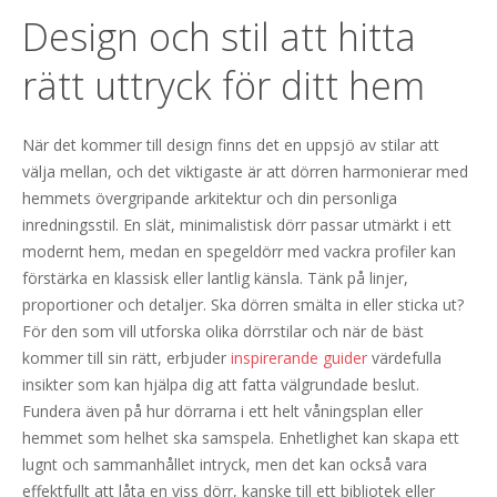
Design och stil att hitta
rätt uttryck för ditt hem
När det kommer till design finns det en uppsjö av stilar att
välja mellan, och det viktigaste är att dörren harmonierar med
hemmets övergripande arkitektur och din personliga
inredningsstil. En slät, minimalistisk dörr passar utmärkt i ett
modernt hem, medan en spegeldörr med vackra profiler kan
förstärka en klassisk eller lantlig känsla. Tänk på linjer,
proportioner och detaljer. Ska dörren smälta in eller sticka ut?
För den som vill utforska olika dörrstilar och när de bäst
kommer till sin rätt, erbjuder
inspirerande guider
värdefulla
insikter som kan hjälpa dig att fatta välgrundade beslut.
Fundera även på hur dörrarna i ett helt våningsplan eller
hemmet som helhet ska samspela. Enhetlighet kan skapa ett
lugnt och sammanhållet intryck, men det kan också vara
effektfullt att låta en viss dörr, kanske till ett bibliotek eller