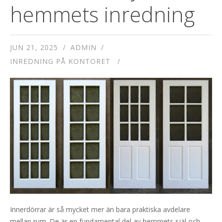
hemmets inredning
JUN 21, 2025
ADMIN
INREDNING PÅ KONTORET
Innerdörrar är så mycket mer än bara praktiska avdelare
mellan rum. De är en fundamental del av hemmets själ och