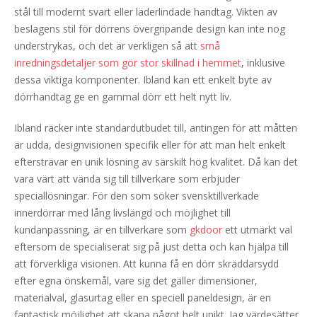
stål till modernt svart eller läderlindade handtag. Vikten av
beslagens stil för dörrens övergripande design kan inte nog
understrykas, och det är verkligen så att
små
inredningsdetaljer som gör stor skillnad i hemmet
, inklusive
dessa viktiga komponenter. Ibland kan ett enkelt byte av
dörrhandtag ge en gammal dörr ett helt nytt liv.
Ibland räcker inte standardutbudet till, antingen för att måtten
är udda, designvisionen specifik eller för att man helt enkelt
eftersträvar en unik lösning av särskilt hög kvalitet. Då kan det
vara värt att vända sig till tillverkare som erbjuder
speciallösningar. För den som söker svensktillverkade
innerdörrar med lång livslängd och möjlighet till
kundanpassning, är en tillverkare som
gkdoor
ett utmärkt val
eftersom de specialiserat sig på just detta och kan hjälpa till
att förverkliga visionen. Att kunna få en dörr skräddarsydd
efter egna önskemål, vare sig det gäller dimensioner,
materialval, glasurtag eller en speciell paneldesign, är en
fantastisk möjlighet att skapa något helt unikt. Jag värdesätter