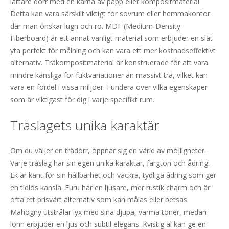
lättare dörr med en kärna av papp eller kompositmaterial.
Detta kan vara särskilt viktigt för sovrum eller hemmakontor
där man önskar lugn och ro. MDF (Medium-Density
Fiberboard) är ett annat vanligt material som erbjuder en slät
yta perfekt för målning och kan vara ett mer kostnadseffektivt
alternativ. Träkompositmaterial är konstruerade för att vara
mindre känsliga för fuktvariationer än massivt trä, vilket kan
vara en fördel i vissa miljöer. Fundera över vilka egenskaper
som är viktigast för dig i varje specifikt rum.
Träslagets unika karaktär
Om du väljer en trädörr, öppnar sig en värld av möjligheter.
Varje träslag har sin egen unika karaktär, färgton och ådring.
Ek är känt för sin hållbarhet och vackra, tydliga ådring som ger
en tidlös känsla. Furu har en ljusare, mer rustik charm och är
ofta ett prisvärt alternativ som kan målas eller betsas.
Mahogny utstrålar lyx med sina djupa, varma toner, medan
lönn erbjuder en ljus och subtil elegans. Kvistig al kan ge en