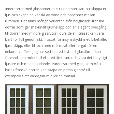
Innerdörrar med glaspartier är ett underbart sätt att släppa in
ljus och skapa en känsla av rymd och öppenhet mellan
rummen. Det finns många varianter: från helglasade franska
dörrar som ger maximalt ljusinsläpp och en elegant övergång,
till dörrar med mindre glasrutor i övre delen. Glaset kan vara
klart för full genomsikt, frostat för insynsskydd med bibehållet
ljusinsläpp, eller till och med mönstrat eller färgat för en
dekorativ effekt. Jag har sett hur ett byte till glasdörrar kan
förvandla en mörk hall eller ett litet rum och göra det betydligt
ljusare och mer inbjudande. Pardörrar med glas, som ofta
kallas franska dörrar, kan skapa en pampig entré till
exempelvis ett vardagsrum eller en matsal.