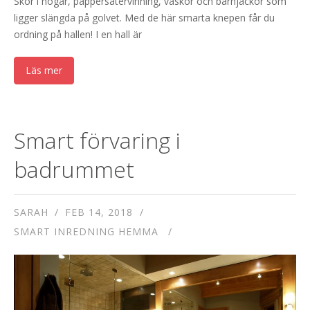
Skor i högar, pappersåtervinning, väskor och barnjackor som
ligger slängda på golvet. Med de här smarta knepen får du
ordning på hallen! I en hall är
Läs mer
Smart förvaring i
badrummet
SARAH
FEB 14, 2018
SMART INREDNING HEMMA