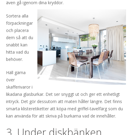
även gå igenom d
ina kryddor.
Sortera alla
förpackningar
och placera
dem så att du
snabbt kan
hitta vad du
behöver.
Häll gärna
över
skafferivaror i
likadana glasburkar. Det ser snyggt ut och ger ett enhetligt
intryck. Det gör dessutom att maten håller längre. Det finns
smarta klisteretiketter att köpa med griffel-tavelfärg som du
kan använda för att skriva på burkarna vad de innehåller.
3. Under diskbänken