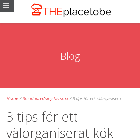
Blog
Home
/
Smart inredning hemma
/
3 tips för ett välorganisera ...
3 tips för ett
välorganiserat kök